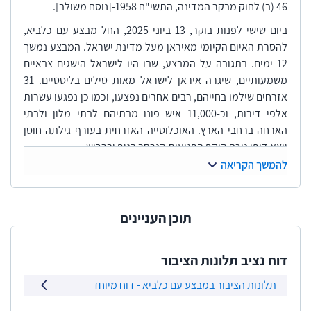
46 (ב) לחוק מבקר המדינה, התשי"ח 1958-[נוסח משולב].
ביום שישי לפנות בוקר, 13 ביוני 2025, החל מבצע עם כלביא,
להסרת האיום הקיומי מאיראן מעל מדינת ישראל. המבצע נמשך
12 ימים. בתגובה על המבצע, שבו היו לישראל הישגים צבאיים
משמעותיים, שיגרה איראן לישראל מאות טילים בליסטיים. 31
אזרחים שילמו בחייהם, רבים אחרים נפצעו, וכמו כן נפגעו עשרות
אלפי דירות, וכ-11,000 איש פונו מבתיהם לבתי מלון ולבתי
הארחה ברחבי הארץ. האוכלוסייה האזרחית בעורף גילתה חוסן
יוצא דופן נוכח היקף הפגיעות הנרחב בגוף וברכוש.
להמשך הקריאה
תוכן העניינים
דוח נציב תלונות הציבור
תלונות הציבור במבצע עם כלביא - דוח מיוחד