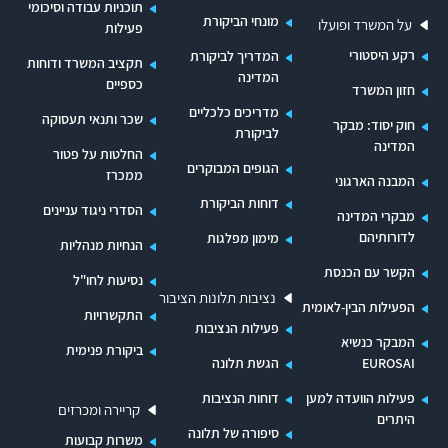
התלונות בדוח המיוחד מחולקות לשני נושאים:
תוכניות עבודה וסיכומי
מונחי הביקורת
על המשרד ופועלו
פעילות
האחד - קשיים של תושבים שניזוקו ישירות מירי הטילים.
רקע היסטורי
המדריך לביקורת
תלונותיהם המובאות בדוח משקפות את הקשיים שחוו התושבים
תקציב המשרד ודוחות
המדינה
כספיים
שפונו למלונות ולבתי הארחה ואת הקשיים הכרוכים בהליכי
חזון המשרד
תביעת הפיצויים בעקבות הנזקים שנגרמו להם.
מדריכים כלכליים
שכר ותנאי תעסוקה
חוק יסוד: מבקר
לביקורת
השני - התמודדות הציבור הרחב עם אתגרים שונים במהלך מבצע
המדינה
החלטות על פטור
עם כלביא. בדוח מוצגות דוגמאות
הגופים המבוקרים
ממכרז
המבנה הארגוני
לתלונות הממחישות את האתגרים שהציבור היה צריך להתמודד
דוחות הביקורת
הסדרי ניגוד עניינים
מבקרי המדינה
עימם בעת המבצע, ובהם פערים במיגון, לצד אתגרים בתחומי
לדורותיהם
מימון מפלגות
הנחיות מנהליות
הבריאות, התעסוקה והנגישות לשירותים ציבוריים.
הקשר עם הכנסת
נסיעות לחו"ל
בעת כזו ראוי היה שיינתן שירות מיטבי לאוכלוסיות שנפגעו, כדי
נציבות תלונות הציבור
הפעילות הבין-לאומית
להקל עליהן ככל האפשר. הפער המשמעותי שעלה מהסיורים
התקשרויות
פעילות הנציבות
שהתקיימו ומהטיפול בתלונות שהתקבלו הוא היעדר גורם מתכלל
המבקר כנשיא
ביקורת פנימית
שינהל את כלל פעולותיהם של מוסדות השלטון בנוגע לטיפול
EUROSAI
הגשת תלונה
באזרחים שנפגעו עקב מצב החירום. מומלץ כי ראש הממשלה
פעילות הוועדה למען
דוחות הנציבות
ושרי ממשלת ישראל יפעלו להפקת לקחים בכל הנוגע לטיפול
קריירה ומכרזים
היתרים
בנפגעי מבצע עם כלביא, לשם הסדרת הטיפול באזרחי מדינת
סיפורה של תלונה
משרות קבועות