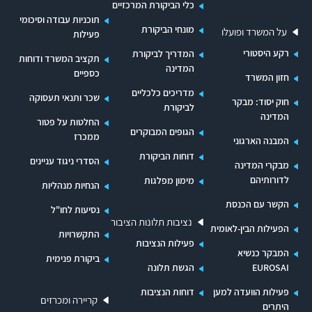
כלי הביקורת המרכזיים
תוכניות עבודה וסיכומי
מונחי הביקורת
על המשרד ופועלו
פעילות
רקע היסטורי
המדריך לביקורת
תקציב המשרד ודוחות
המדינה
כספיים
חזון המשרד
מדריכים כלכליים
שכר ותנאי תעסוקה
חוק יסוד: מבקר
לביקורת
המדינה
החלטות על פטור
הגופים המבוקרים
ממכרז
המבנה הארגוני
דוחות הביקורת
הסדרי ניגוד עניינים
מבקרי המדינה
לדורותיהם
מימון מפלגות
הנחיות מנהליות
הקשר עם הכנסת
נסיעות לחו"ל
נציבות תלונות הציבור
הפעילות הבין-לאומית
התקשרויות
פעילות הנציבות
המבקר כנשיא
ביקורת פנימית
EUROSAI
הגשת תלונה
פעילות הוועדה למען
דוחות הנציבות
קריירה ומכרזים
היתרים