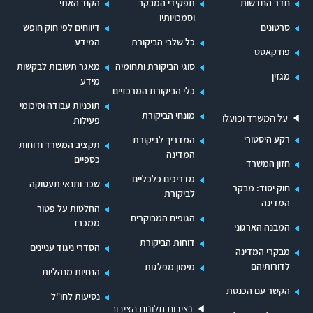
חדר החדשות
תפקידי המבקר
הקוד האתי
וסמכויותיו
סרטונים
דיווחים לפי חוק חופש
כל שלבי הביקורת
המידע
פודקאסט
סוגי הביקורת ותחומיה
מאגר תשובות לבקשות
מגזין
מידע
כלי הביקורת המרכזיים
תוכניות עבודה וסיכומי
מונחי הביקורת
על המשרד ופועלו
פעילות
רקע היסטורי
המדריך לביקורת
תקציב המשרד ודוחות
המדינה
כספיים
חזון המשרד
מדריכים כלכליים
שכר ותנאי תעסוקה
חוק יסוד: מבקר
לביקורת
המדינה
החלטות על פטור
הגופים המבוקרים
ממכרז
המבנה הארגוני
דוחות הביקורת
הסדרי ניגוד עניינים
מבקרי המדינה
לדורותיהם
מימון מפלגות
הנחיות מנהליות
הקשר עם הכנסת
נסיעות לחו"ל
נציבות תלונות הציבור