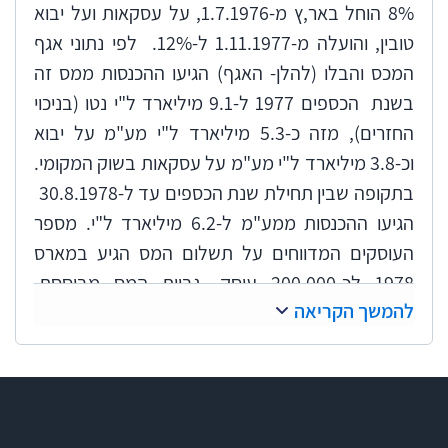
8% הוחל באר,ץ מ-1.7.1976, על עסקאות ועל יבוא
טובין, והועלה מ-1.11.1977 ל-12%. לפי נתוני אגף
המכס והבלו (להלן- האגף) הגיעו ההכנסות ממס זה
בשנת הכספים 1977 ל-9.1 מיליארד ל"י נטו (בניכוי
החזרים), מזה כ-5.3 מיליארד ל"י מע"מ על יבוא
וכ-3.8 מיליארד ל"י מע"מ על עסקאות בשוק המקומי.
בתקופה שבין תחילת שנת הכספים עד ל-30.8.1978
הגיעו ההכנסות ממע"מ ל-6.2 מיליארד ל"י. מספר
העוסקים המדווחים על תשלום המס הגיע במארס
1978 לכ-200,000 עוסק. גביית המס מבוססת,
להמשך הקריאה
להוציא מע"מ על יבוא, על שומה עצמית, והיא אמורה
להתבסס על ניהול תקין של מערכת רישומים, כפי
שנקבעו בחוק. כדי לוודא, שסכומי המס, שהעוסקים
חייבים להעביר, אכן מגיעים בסופו של דבר לקופת
המדינה, וכצעד מרתיע מפני העלמות מס, יש צורך