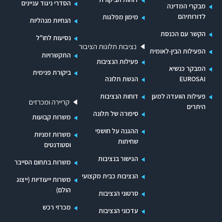
הסדרי ניגוד עניינים
מבקרי המדינה
(להלן- האגף).
לדורותיהם
מימון מפלגות
הנחיות מנהליות
לפי החוק על מנהל האגף למנות ועדה מייעצת לעניין
הקשר עם הכנסת
נסיעות לחו"ל
החוק. הוועדה, מייעצת למנהל בנושאים הבאים:
נציבות תלונות הציבור
הפעילות הבין-לאומית
התקשרויות
בחינות לסוכני מכס ולפקידים רשויים; אישור מועמדים
פעילות הנציבות
המבקר כנשיא
לרישום הפנקס סוכני המכס או למחיקה מהפנקס, וכך
ביקורת פנימית
EUROSAI
הגשת תלונה
דחיית בקשה להירשם. בוועדה שמונה חברים מלבד
פעילות הוועדה למען
דוחות הנציבות
קריירה ומכרזים
היו"ר, שהוא סגן מנהל האגף; שליש מהחברים הם
היתרים
סיפורה של תלונה
סוכני מכס המוצעים על ידי איגודי סוכני המכס.
משרות קבועות
ההגנה על חושפי
משרות זמניות
בחודשים ספטמבר עד'נובמבר 1978 בדק משרד
שחיתות
וסטודנטים
מבקר המדינה בהנהלת האגף ובבית המכס יפו
הגישור בנציבות
משרות בתחום הסייבר
לסירוגין את סדרי הרישוי, גביית האגרות וסדרי הבחינות
הנציבות כבית מקצועי
משרות ייעודיות (ייצוג
של סוכני מכס ופקידים רשויים. כן נבדקו ביחידות
הולם)
סרטוני הנציבות
התפישות שבבתי המכס חיפה ואשדוד ובהנהלת
מכרזי רכש
עדכוני הנציבות
האגף,סדרי הטיפול בליקויים המתגלים ברשימונים,