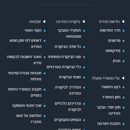
תחנות המכס ברחבי הארץ 74 מבקרי מע"מ, 58
מבקרי חשבונות ו-76 פקידי גבייה.
חדשות ומדיה
ביקורת המדינה
שקיפות
המשך קריאה בקובץ המצורף.
חדר החדשות
תפקידי המבקר
הקוד האתי
וסמכויותיו
סוכני מכס ופקידים רשויים -
סדרי שחרור טובין
סרטונים
דיווחים לפי חוק חופש
כל שלבי הביקורת
המידע
מפיקוח רשות המכס ותשלום המסים עליהם מחייבים
פודקאסט
ידע וניסיון, ולפיכך נזקק ציבור היבואנים לעזרתם של
סוגי הביקורת ותחומיה
מאגר תשובות לבקשות
מגזין
מידע
סוכני מכס (עמילי מכס), הבקיאים בכך. היחסים בין
כלי הביקורת המרכזיים
תוכניות עבודה וסיכומי
רשויות המכס לבין סוכני המכס הוסדרו בחוק סוכני
מונחי הביקורת
על המשרד ופועלו
פעילות
המכס, תשכ"ה-1964 (להלן- החוק), והוא קובע, מי
רקע היסטורי
המדריך לביקורת
תקציב המשרד ודוחות
רשאי לפעול כסוכן מכס ומה הם חובותיו. הסמכתם של
המדינה
כספיים
חזון המשרד
סוכני מכס ופקידים רשויים, שהם נציגיו המורשים של
מדריכים כלכליים
שכר ותנאי תעסוקה
חוק יסוד: מבקר
סוכן המכס לעשות פעולות מכס, על פי החוק והתקנות
לביקורת
המדינה
החלטות על פטור
שהותקנו לפיו, נעשית בפיקוח יחידת סוכני מכס
הגופים המבוקרים
ממכרז
המבנה הארגוני
שבמחלקת. הביצוע בהנהלת אגף המכס והבלו
דוחות הביקורת