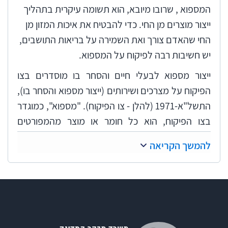
המספוא , שרובו מיובא, הוא תשומה עיקרית בתהליך
ייצור מוצרים מן החי. כדי להבטיח את איכות המזון מן
החי שהאדם צורך ואת השמירה על בריאות התושבים,
יש חשיבות רבה לפיקוח על המספוא.
ייצור מספוא לבעלי חיים והסחר בו מוסדרים בצו
הפיקוח על מצרכים ושירותים (ייצור מספוא והסחר בו),
התשל"א-1971 (להלן - צו הפיקוח). "מספוא", כמוגדר
בצו הפיקוח, הוא כל חומר או מוצר מהמפורטים
בתוספת הראשונה לצו הפיקוח, המשמש מזון לבעלי
להמשך הקריאה
חיים או מיועד לשמש כאמור. שר החקלאות ופיתוח
הכפר (להלן - שר החקלאות) מינה את מנהל
השירותים להגנת הצומח ולביקורת שבמשרד
החקלאות ופיתוח הכפר (להלן - השירותים להגנת
הצומח) למנהל לפי צו הפיקוח, כלומר לאחראי לביצוע