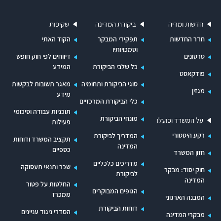
בארצות המפותחות מקום לגישות פיקוח חדשות
שהתמקדו בעיקר בדאגה להגנה על בריאותם של
חדשות ומדיה
ביקורת המדינה
שקיפות
הצרכנים - האדם ובעלי החיים. על כן נדרשו שינויים
חדר החדשות
תפקידי המבקר
הקוד האתי
בחקיקה המסדירה את הפיקוח על המספוא בישראל.
וסמכויותיו
סרטונים
דיווחים לפי חוק חופש
במשך תקופה ארוכה דנו במשרד החקלאות
כל שלבי הביקורת
המידע
פודקאסט
באפשרות להחליף את צו הפיקוח בחקיקה חדשה.
סוגי הביקורת ותחומיה
מאגר תשובות לבקשות
מגזין
ואכן, במהלך הדיונים בנושא הוחלט לחוקק חוק חדש
מידע
כלי הביקורת המרכזיים
לפיקוח על מזון לבעלי חיים, ועל השירותים להגנת
תוכניות עבודה וסיכומי
מונחי הביקורת
על המשרד ופועלו
פעילות
הצומח הוטל להכין הצעה לחוק זה. אולם הבדיקה
רקע היסטורי
המדריך לביקורת
העלתה כי אף על פי שהטיפול בנושא החל כבר בשנת
תקציב המשרד ודוחות
המדינה
כספיים
2002, ואף על פי שממועד זה ועד מועד סיום
חזון המשרד
מדריכים כלכליים
שכר ותנאי תעסוקה
הביקורת, אוגוסט 2008, חלפו שש שנים, הוא לא
חוק יסוד: מבקר
לביקורת
המדינה
הסתיים. משום כך הפיקוח על המספוא בישראל אינו
החלטות על פטור
הגופים המבוקרים
ממכרז
מוסדר בחוק מעודכן (כפי שיפורט גם להלן).
המבנה הארגוני
דוחות הביקורת
הסדרי ניגוד עניינים
מבקרי המדינה
2. היעדר פיקוח על מרכזי מזון: מרכזי מזון לבעלי