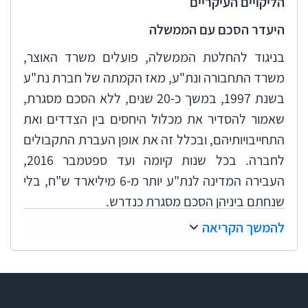
הליקויים העיקריים
היעדר הסכם עם הממשלה
בניגוד להחלטת הממשלה, פועלים משרד האוצר,
משרד התחבורה ונת"ע, מאז הקמתה של חברת נת"ע
בשנת 1997, במשך כ-20 שנים, ללא הסכם מסגרת,
שאמור להסדיר את מכלול היחסים בין הצדדים ואת
התחייבויותיהם, ובכלל זה את אופן העברת התקבולים
לחברה. בכל שנות קיומה ועד ספטמבר 2016,
העבירה המדינה לנת"ע יותר מ-6 מיליארד ש"ח, בלי
שנחתם ביניהן הסכם מסגרת כנדרש.
להמשך הקריאה
התכנסות בתדירות נמוכה של ועדת ההיגוי, היעדר
תיעוד מדיוניה ופרוטוקולים שאינם משקפים את
תוכן הדיון
בהחלטת הממשלה מדצמבר 2010 נקבע שתוקם