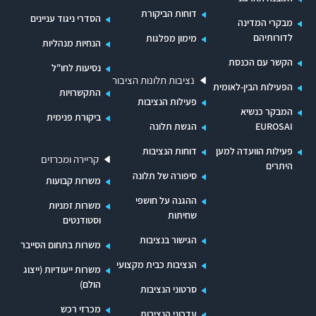
האדום, מאות בקשות הבהרה מצד המתמודדים
דוחות הביקורת
הסדרי ניגוד עניינים
מבקרי המדינה
במכרז ובקשות דחייה של המתמודדים. בקשות
לדורותיהם
מימון מפלגות
הנחיות מנהליות
ההבהרה של המתמודדים התייחסו לנושאים מסחריים
הקשר עם הכנסת
נסיעות לחו"ל
וכן לנושאים טכניים ותפעוליים שהצריכו דיונים רבים
נציבות תלונות הציבור
הפעילות הבין-לאומית
התקשרויות
בוועדת המכרזים, מכתבי תשובה מצד נת"ע ושינויים
פעילות הנציבות
המבקר כנשיא
במסמכי המכרז.
ביקורת פנימית
EUROSAI
הגשת תלונה
ליקויים בתהליך קבלת ההחלטות
פעילות הוועדה למען
דוחות הנציבות
קריירה ומכרזים
היתרים
על אף הדיונים הרבים שהתקיימו בוועדת ההיגוי
סיפורה של תלונה
משרות קבועות
בנושא מכרז הקרונות, בהשתתפותם ובאישורם של
ההגנה על חושפי
משרות זמניות
שחיתות
נציגי משרד האוצר, מאגף התקציבים ומן החשכ"ל,
וסטודנטים
ועל אף החלטת ועדת ההיגוי להפריד את מכרז
הגישור בנציבות
משרות בתחום הסייבר
הקרונות ממכרז המערכות, דרשו בשנים 2014 ו-2015
הנציבות כבית מקצועי
משרות ייעודיות (ייצוג
נציגי האוצר לבטל את מכרז הקרונות, ובמקומו
הולם)
סרטוני הנציבות
לפרסם מכרז חדש משולב של הקרונות והמערכות. כל
מכרזי רכש
עדכוני הנציבות