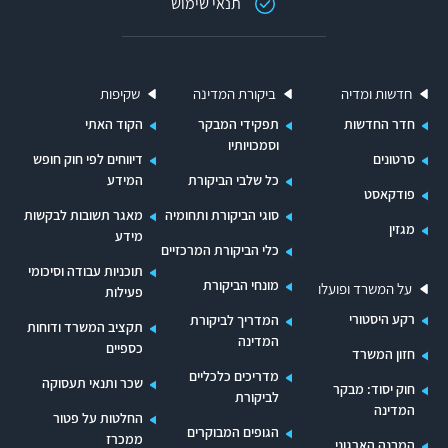
תנאי שימוש
בניגוד לכללי המינהל התקין תוכֶן הפרוטוקולים של
ועדת ההיגוי אינו משקף את תוכֶן הדיון ואינו כולל את
עמדות כל חברי ועדת ההיגוי. זאת על אף חשיבותה
חדשות ומדיה
ביקורת המדינה
שקיפות
ומרכזיותה של ועדת ההיגוי בתהליכי קבלת ההחלטות
חדר החדשות
תפקידי המבקר
הקוד האתי
הקשורות לקידום הרכבת הקלה והבקרה על נת"ע כמי
וסמכויותיו
סרטונים
דיווחים לפי חוק חופש
שמופקדת על ביצוע הפרויקט, ועל אף המשמעויות
כל שלבי הביקורת
המידע
פודקאסט
הכספיות כבדות המשקל שיש להחלטותיה.
סוגי הביקורת ותחומיה
מאגר תשובות לבקשות
מגזין
מידע
הימשכות הליכי מכרז הקרונות
כלי הביקורת המרכזיים
תוכניות עבודה וסיכומי
הליכי מכרז הקרונות לרכישת 90 קרונות נמשכו כשלוש
מונחי הביקורת
על המשרד ופועלו
פעילות
שנים עקב שלוש דחיות במועדי הגשת ההצעות, ועקב
רקע היסטורי
המדריך לביקורת
תקציב המשרד ודוחות
המדינה
בדיקת צוות החשכ"ל את תקינות מכרז הקרונות.
כספיים
חזון המשרד
גורמים שונים הביאו לדחיות, ובהם רמת מוכנות בלתי
מדריכים כלכליים
שכר ותנאי תעסוקה
חוק יסוד: מבקר
לביקורת
מספקת דייה, היעדר תכנית הפעלה במסמכי המכרז
המדינה
החלטות על פטור
הגופים המבוקרים
המתייחסת להיבטים שונים של אופן הפעלת הקו
ממכרז
המבנה הארגוני