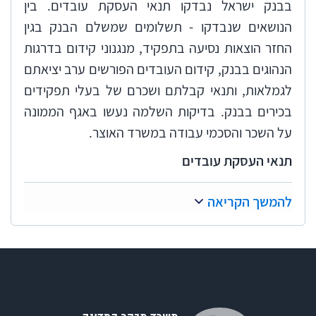
בבנק ישראל נבדקו תנאי העסקת עובדים. בין
הנושאים שנבדקו - תשלומים שמשלם הבנק בגין
החזר הוצאות נסיעה בתפקיד, מנגנוני קידום בדרגות
הנהוגים בבנק, קידום העובדים הפורשים ערב יציאתם
לגמלאות, ותנאי קבלתם ושכרם של בעלי תפקידים
בכירים בבנק. בדיקות השלמה נעשו באגף הממונה
על השכר והסכמי עבודה במשרד האוצר.
תנאי העסקת עובדים
תקציר
להמשך הקריאה
בנק ישראל (להלן - הבנק) הוא תאגיד שהוקם לפי חוק
בנק ישראל, התשי"ד-1954. תנאי ההעסקה והפרישה
של עובדי הבנק הוסדרו בהסכמים ייחודיים שנחתמו
בין הנהלת הבנק ובין העובדים. בחוק יסודות התקציב,
התשמ"ה-1985, (להלן - חוק יסודות התקציב) הוגדר