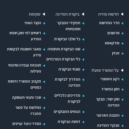
הוצאות ללא כל דיווח. יוצא אפוא שהתשלומים שהבנק
חדשות ומדיה
ביקורת המדינה
שקיפות
משלם לעובדיו בגין הוצאות נסיעה בתפקיד הם הטבה
כספית בכסות של החזר הוצאות המנותקות לחלוטין
חדר החדשות
תפקידי המבקר
הקוד האתי
וסמכויותיו
מההוצאות שלמימונן הן נועדו. רכיבים בלתי תקינים
סרטונים
דיווחים לפי חוק חופש
כל שלבי הביקורת
המידע
אלה בשכר אינם עומדים בנורמות הנדרשות מגוף
פודקאסט
ציבורי. התנהלות זו נוגדת את תקנת הציבור ואת כללי
סוגי הביקורת ותחומיה
מאגר תשובות לבקשות
מגזין
מידע
המינהל התקין, וראוי להפסיקה לאלתר.
כלי הביקורת המרכזיים
תוכניות עבודה וסיכומי
הבנק נוהג לקבוע מכסות שנתיות לקידום עובדים. כל
מונחי הביקורת
על המשרד ופועלו
פעילות
עוד המכסה נקבעת מראש כאילוץ לפי הסכמים עם
רקע היסטורי
המדריך לביקורת
תקציב המשרד ודוחות
המדינה
ועדי עובדים, היא פוגעת ביעילות של קידום בדרגות
כספיים
חזון המשרד
ככלי חשוב לניהול ותגמול עובדים לפי רמת תפקודם.
מדריכים כלכליים
שכר ותנאי תעסוקה
חוק יסוד: מבקר
לביקורת
בשנים האחרונות הקטין הבנק את המכסה השנתית
המדינה
החלטות על פטור
הגופים המבוקרים
ובשנת 2005 קבעה הנהלת הבנק את מכסות הקידום
ממכרז
המבנה הארגוני
בלי מעורבות ועדי העובדים של הבנק. עם זאת
דוחות הביקורת
הסדרי ניגוד עניינים
מבקרי המדינה