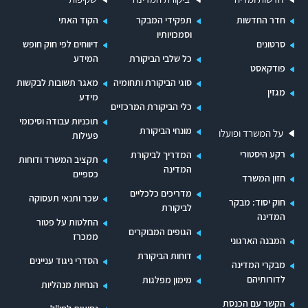
חדר החדשות
תפקידי המבקר
הקוד האתי
וסמכויותיו
סרטונים
דיווחים לפי חוק חופש
כל שלבי הביקורת
המידע
פודקאסט
סוגי הביקורת ותחומיה
מאגר תשובות לבקשות
מגזין
מידע
כלי הביקורת המרכזיים
תוכניות עבודה וסיכומי
מונחי הביקורת
על המשרד ופועלו
פעילות
רקע היסטורי
המדריך לביקורת
תקציב המשרד ודוחות
המדינה
כספיים
חזון המשרד
מדריכים כלכליים
שכר ותנאי תעסוקה
חוק יסוד: מבקר
לביקורת
המדינה
החלטות על פטור
הגופים המבוקרים
ממכרז
המבנה הארגוני
דוחות הביקורת
הסדרי ניגוד עניינים
מבקרי המדינה
לדורותיהם
מימון מפלגות
הנחיות מנהליות
הקשר עם הכנסת