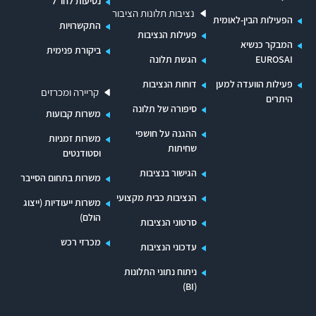
נסיעות לחו"ל
נציבות תלונות הציבור
הפעילות הבין-לאומית
התקשרויות
פעילות הנציבות
המבקר כנשיא
ביקורת פנימית
EUROSAI
הגשת תלונה
פעילות הוועדה למען
דוחות הנציבות
קריירה ומכרזים
היתרים
סיפורה של תלונה
משרות קבועות
ההגנה על חושפי
משרות זמניות
שחיתות
וסטודנטים
הגישור בנציבות
משרות בתחום הסייבר
הנציבות כבית מקצועי
משרות ייעודיות (ייצוג
הולם)
סרטוני הנציבות
מכרזי רכש
עדכוני הנציבות
ניתוח נתוני התלונות
(BI)