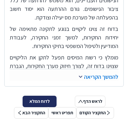
הנישומים העבריינים, הוא משמש להרתעה של כלל
ציבור הנישומים. גורם ההרתעה הוא יסוד חשוב
בהפעלתה של מערכת מס יעילה וצודקת.
בדוח זה צוינו ליקויים בנוגע לתקינה מתאימה של
יחידות החקירות, למשך זמני החקירה, לעבודת
המודיעין ולטיפול המשפטי בתיקי החקירות.
מומלץ כי רשות המיסים תפעל לתקן את הליקויים
שצוינו בדוח זה, לצורך חיזוק מערך החקירות, הגברת
ההרתעה, גביית מס אמת וחיזוק המאבק בפשיעה
להמשך הקריאה
הכלכלית.
לראש הדף
לדוח המלא
התקציר הקודם
תפריט ראשי
התקציר הבא