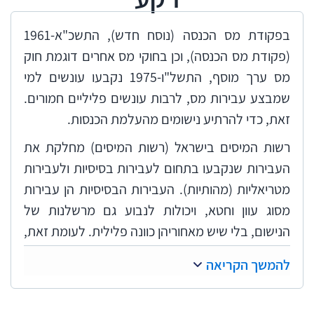
בפקודת מס הכנסה (נוסח חדש), התשכ"א-1961
(פקודת מס הכנסה), וכן בחוקי מס אחרים דוגמת חוק
מס ערך מוסף, התשל"ו-1975 נקבעו עונשים למי
שמבצע עבירות מס, לרבות עונשים פליליים חמורים.
זאת, כדי להרתיע נישומים מהעלמת הכנסות.
רשות המיסים בישראל (רשות המיסים) מחלקת את
העבירות שנקבעו בתחום לעבירות בסיסיות ולעבירות
מטריאליות (מהותיות). העבירות הבסיסיות הן עבירות
מסוג עוון וחטא, ויכולות לנבוע גם מרשלנות של
הנישום, בלי שיש מאחוריהן כוונה פלילית. לעומת זאת,
העבירות המטריאליות הן מעשים או מחדלים
להמשך הקריאה
המתבצעים בכוונת מכוון. הן עשויות לכלול שימוש
במרמה, עורמה ותחבולה, והן עבירות חמורות