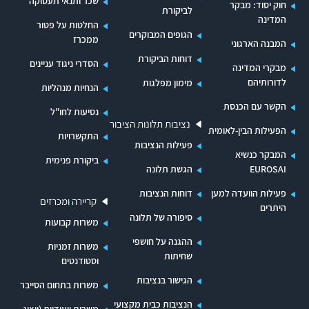
שכר ותנאי תעסוקה
חוק יסוד: מבקר
לביקורת
המדינה
החלטות על פטור
הגופים המבוקרים
ממכרז
המבנה הארגוני
דוחות הביקורת
הסדרי ניגוד עניינים
מבקרי המדינה
לדורותיהם
מימון מפלגות
הנחיות מנהליות
הקשר עם הכנסת
נסיעות לחו"ל
נציבות תלונות הציבור
הפעילות הבין-לאומית
התקשרויות
פעילות הנציבות
המבקר כנשיא
ביקורת פנימית
EUROSAI
הגשת תלונה
פעילות הוועדה למען
דוחות הנציבות
קריירה ומכרזים
היתרים
סיפורה של תלונה
משרות קבועות
ההגנה על חושפי
משרות זמניות
שחיתות
וסטודנטים
הגישור בנציבות
משרות בתחום הסייבר
הנציבות כבית מקצועי