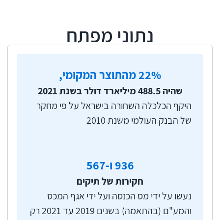
המגיעות לדרגת פשע.
למשל, סעיף 220 לפקודת מס הכנסה עוסק במעשי
נתוני מפתח
מרמה שמבוצעים על ידי אדם במזיד, בכוונה
להתחמק ממס או לעזור לאדם אחר להתחמק ממס.
פקידי שומה לחקירות (גם יחידות החקירות) ממונים
% מהתוצר המקומי,
22
על ההפעלה והביצוע של הטיפול הפלילי בנישומים.
שהיה 488.5 מיליארד דולר בשנת 2021
פקיד שומה לחקירות הוא פקיד שקיבל סמכויות חקירה
היקף הכלכלה השחורה בישראל על פי מחקר
פליליות ממנהל רשות המיסים וכן הרשאה מהשר
של הבנק העולמי משנת 2010
הממונה על המשטרה להשתמש בסמכויות הנתונות
לקצין משטרה בקשר לחקירה, גביית עדויות ורישומן,
חיפושים ותפיסת מסמכים.
936
ו-567
חקירות של תיקים
נעשו על ידי מס הכנסה ועל ידי אגף המכס
והמע"ם (בהתאמה) בשנים 2019 עד 2021 רק