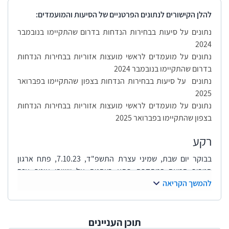
להלן הקישורים לנתונים הפרטניים של הסיעות והמועמדים:
נתונים על סיעות בבחירות הנדחות בדרום שהתקיימו בנובמבר
2024
נתונים על מועמדים לראשי מועצות אזוריות בבחירות הנדחות
בדרום שהתקיימו בנובמבר 2024
נתונים על סיעות בבחירות הנדחות בצפון שהתקיימו בפברואר
2025
נתונים על מועמדים לראשי מועצות אזוריות בבחירות הנדחות
בצפון שהתקיימו בפברואר 2025
​רקע
בבוקר יום שבת, שמיני עצרת התשפ"ד, 7.10.23, פתח ארגון
הטרור חמאס במתקפת פתע רצחנית על יישובי עוטף עזה
להמשך הקריאה
והסביבה, לצד ירי כבד של אלפי טילים ורקטות על דרום הארץ
ומרכזה. נוכח ההתקפות האמורות הכריזה הממשלה ב-7.10.23
על "מצב מיוחד בעורף" כהגדרתו בחוק ההתגוננות האזרחית,
התשי"א-1951.
תוכן העניינים