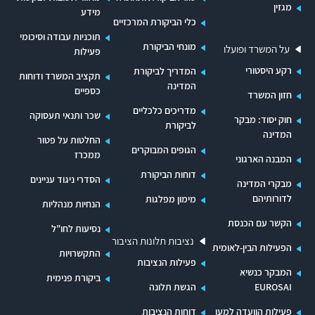
מגזין
קבוצת בוחרים המונה 200 איש או שני אחוזים ממספר הבוחרים
מידע
כלי הביקורת המרכזיים
שבמידע הפנקס ביום הקובע, כהגדרתו בסעיף 16(א), הכל לפי
תוכניות עבודה וסיכומי
המספר הקטן יותר, וכן כל סיעה של הכנסת, כל מפלגה וכל סיעה
מונחי הביקורת
על המשרד ופועלו
פעילות
של המועצה היוצאת".
רקע היסטורי
המדריך לביקורת
תקציב המשרד ודוחות
להלן ההגדרות של הגורמים האמורים לצורך דוח זה:
המדינה
כספיים
חזון המשרד
"סיעה" - סיעה במועצת הרשות המקומית או רשימת מועמדים
מדריכים כלכליים
שכר ותנאי תעסוקה
חוק יסוד: מבקר
המוגשת מטעמה;
לביקורת
המדינה
החלטות על פטור
"רשימה" - רשימת מועמדים בבחירות למועצת הרשות שאינה
הגופים המבוקרים
ממכרז
המבנה הארגוני
מטעם סיעה;
דוחות הביקורת
הסדרי ניגוד עניינים
מבקרי המדינה
בדוח זה יכונו כלל הסיעות והרשימות - "סיעות". קיימות הוראות
לדורותיהם
מימון מפלגות
הנחיות מנהליות
מיוחדות עבור סוגי הסיעות, כדלהלן:
הקשר עם הכנסת
נסיעות לחו"ל
"סיעת אם" - סיעה מסיעות הכנסת או מפלגה שיש לה לפחות
נציבות תלונות הציבור
נציג אחד בכנסת שהוגשה מטעמה רשימת מועמדים בבחירות
הפעילות הבין-לאומית
התקשרויות
פעילות הנציבות
ברשות מקומית.
המבקר כנשיא
ביקורת פנימית
EUROSAI
הגשת תלונה
"סיעת בת" - רשימת מועמדים שהוגשה מטעם סיעה שמסרה
הודעה בכתב לשר הפנים המציינת כי היא סיעת בת במועצת
פעילות הוועדה למען
דוחות הנציבות