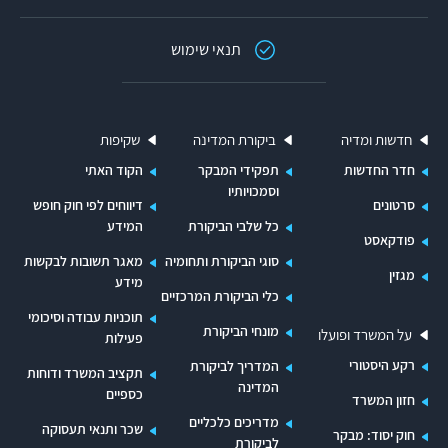
את חייהם של ארבעה עובדי חברת החשמל במהלך
המלחמה והביאה לפציעתם של עובדים אחדים.
תנאי שימוש
חדשות ומדיה
ביקורת המדינה
שקיפות
חדר החדשות
תפקידי המבקר
הקוד האתי
וסמכויותיו
סרטונים
דיווחים לפי חוק חופש
כל שלבי הביקורת
המידע
פודקאסט
סוגי הביקורת ותחומיה
מאגר תשובות לבקשות
מגזין
מידע
כלי הביקורת המרכזיים
תוכניות עבודה וסיכומי
מונחי הביקורת
על המשרד ופועלו
פעילות
רקע היסטורי
המדריך לביקורת
תקציב המשרד ודוחות
המדינה
כספיים
חזון המשרד
מדריכים כלכליים
שכר ותנאי תעסוקה
חוק יסוד: מבקר
לביקורת