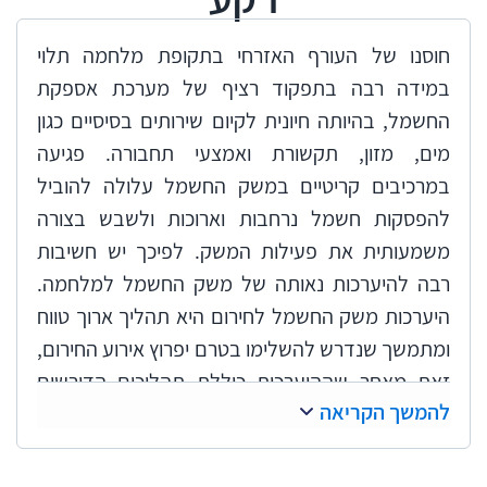
חוסנו של העורף האזרחי בתקופת מלחמה תלוי
במידה רבה בתפקוד רציף של מערכת אספקת
החשמל, בהיותה חיונית לקיום שירותים בסיסיים כגון
מים, מזון, תקשורת ואמצעי תחבורה. פגיעה
במרכיבים קריטיים במשק החשמל עלולה להוביל
להפסקות חשמל נרחבות וארוכות ולשבש בצורה
משמעותית את פעילות המשק. לפיכך יש חשיבות
רבה להיערכות נאותה של משק החשמל למלחמה.
היערכות משק החשמל לחירום היא תהליך ארוך טווח
ומתמשך שנדרש להשלימו בטרם יפרוץ אירוע החירום,
זאת מאחר שההיערכות כוללת תהליכים הדורשים
להמשך הקריאה
הקצאת משאבים רבים והכנת הגופים השונים במשק
החשמל לשמירה על רציפות תפקודית בחירום.