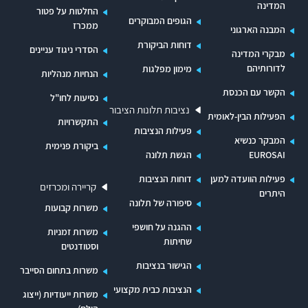
המדינה
החלטות על פטור
הגופים המבוקרים
ממכרז
המבנה הארגוני
דוחות הביקורת
הסדרי ניגוד עניינים
מבקרי המדינה
לדורותיהם
מימון מפלגות
הנחיות מנהליות
הקשר עם הכנסת
נסיעות לחו"ל
נציבות תלונות הציבור
הפעילות הבין-לאומית
התקשרויות
פעילות הנציבות
המבקר כנשיא
ביקורת פנימית
EUROSAI
הגשת תלונה
פעילות הוועדה למען
דוחות הנציבות
קריירה ומכרזים
היתרים
סיפורה של תלונה
משרות קבועות
ההגנה על חושפי
משרות זמניות
שחיתות
וסטודנטים
הגישור בנציבות
משרות בתחום הסייבר
הנציבות כבית מקצועי
משרות ייעודיות (ייצוג