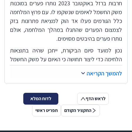
חרבות ברזל באוקטובר 2023 נותרו פערים במוכנות
משק החשמל לאיומים שנשקפו לו. עם פרוץ המלחמה
כלל הגורמים פעלו אד הוק למציאת פתרונות בזק
לצמצום הפערים שהתגלו במהלך המלחמה, אולם
נותרו פערים בהיבטים מסוימים.
נכון למועד סיום הביקורת, ייתכן שהיה בתוצאות
הלחימה כדי ליצור תחושה כי האיום על משק החשמל
פחת, ועל כן ניתן להאט את קצב היערכות המשק
להמשך הקריאה
למלחמה. אולם מלחמת חרבות ברזל הדגישה את
הסיכון שבאי-היערכות מספקת מבעוד מועד של משק
החשמל לעיתות חירום. על משרד האנרגיה, נגה,
לראש הדף
לדוח המלא
רשות החשמל וחח"י להמשיך לפעול ביתר שאת
התקציר הקודם
תפריט ראשי
לסגירת הפערים שנמצאו בדוח זה ולשמר רמת מוכנות
גבוהה לאירועים עתידיים תוך בחינה מתמדת של
האיומים הנשקפים למשק החשמל. על משרד