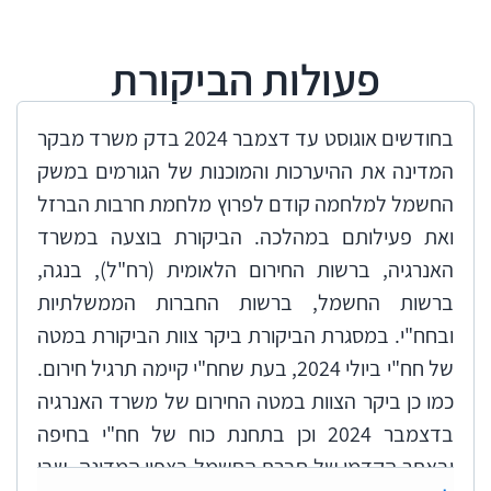
למשרד האנרגיה אחריות כוללת לרציפות אספקת
החשמל, ולצידו פועלים חברת נגה, העומדת בראש
פעולות הביקורת
"רשות הכוח", רשות החשמל, חברת החשמל (חח"י)
ויצרני החשמל הפרטיים, אשר בשנת 2023 ייצרו
כ-44% מהחשמל במשק.
בחודשים אוגוסט עד דצמבר 2024 בדק משרד מבקר
המדינה את ההיערכות והמוכנות של הגורמים במשק
מתקפת שבעה באוקטובר, שמחת תורה התשפ"ד,
החשמל למלחמה קודם לפרוץ מלחמת חרבות הברזל
היוותה את יריית הפתיחה למלחמת חרבות ברזל.
ואת פעילותם במהלכה. הביקורת בוצעה במשרד
במסגרת המלחמה בוצע ירי נרחב, מכמה גזרות
האנרגיה, ברשות החירום הלאומית (רח"ל), בנגה,
לחימה, שאיים בין היתר על תשתיות חשמל חיוניות
ברשות החשמל, ברשות החברות הממשלתיות
בחלקים גדולים של שטח המדינה במשך חודשים
ובחח"י. במסגרת הביקורת ביקר צוות הביקורת במטה
רבים.
של חח"י ביולי 2024, בעת שחח"י קיימה תרגיל חירום.
מלחמת חרבות ברזל הדגישה את הסיכון
כמו כן ביקר הצוות במטה החירום של משרד האנרגיה
המשמעותי שבאי-היערכות מספקת מבעוד מועד
בדצמבר 2024 וכן בתחנת כוח של חח"י בחיפה
של משק החשמל לעיתות חירום.
ובאתר הקדמי של חברת החשמל בצפון המדינה, שבו