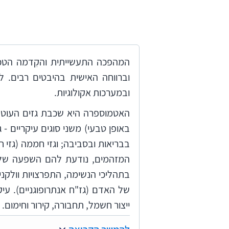
המהפכה התעשייתית והקִדמה הטכנו
וברווחה האישית בהיבטים רבים. לה
ובמערכות אקולוגיות.
האטמוספרה היא שכבת גזים העוטפת 
באופן טבעי) משני סוגים עיקריים - 
בבריאות ובסביבה; וגזי חממה (גזי
המזהמים, נודעת להם השפעה שליל
בתהליכי הנשימה, התפרצויות וולקניו
של האדם (גז"ח אנתרופוגניים). עיק
ייצור חשמל, תחבורה, קירור וחימום.
האקלים בכדור הארץ התעצב במשך 