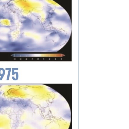
פרק 2 | אדפטציה – ההיערכות הלאומית להסתגלות לשינויי אקלים
פרק 3 | היבטים כלכליים ופיננסיים של משבר האקלים
פרק 4 | היערכות ארגונית, תפקודית ומקצועית לטיפול במשבר האקלים