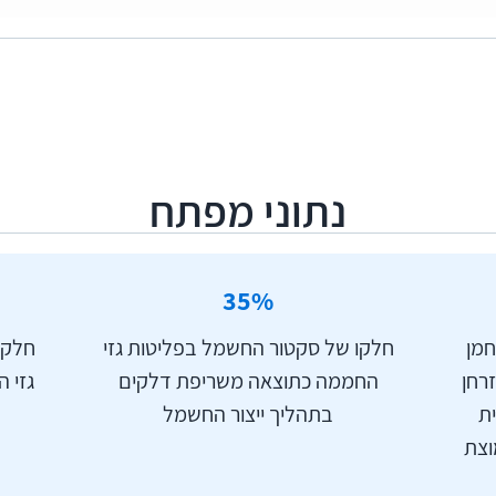
גז"ח) ולפי וכמות הקרינה שנפלטת ממנו. אחד הגורמים המר
זים הללו - חלקה נספג בכדור הארץ וחלקה נפלט מפני כדור 
ריכוז גזי החממה גדל באטמוספרה סביב כדור הארץ, ובכך ה
 הארץ לחלל. קרינה זו, שאינה נפלטת לחלל, מומרת לאנרגי
ליך שתואר לעיל יוצר את התנאים הפיזיים בכדור הארץ המו
נתוני מפתח
 עלול גם להביא להתרחשות לולאת היזון חוזר: היווצרות שר
 הסיכונים הכרוכים בשינויים האקלים בקצב הולך וגובר. לולא
35
%
ל עלייה בטמפרטורה, שתביא לשינויים פיזיקליים אחרים בקצב 
חמן
חלקו של סקטור החשמל בפליטות גזי
חלקו
כלל זה משטחי הקרח בגרינלנד, שינוי בתפקוד האוקיינוסים 
CO); מתאן (CH4); זרחן
החממה כתוצאה משריפת דלקים
גזי 
יינוסים, שינוי בזרמים ימיים, הפחתה בכמות קרינת השמש 
 גופרית
בתהליך ייצור החשמל
ח והתגברות אירועי שריפות בשל יובש.
SF); תחמוצת
די ביטוי בארבע מגמות עיקריות: עליית הטמפרטורה, הפחתה 