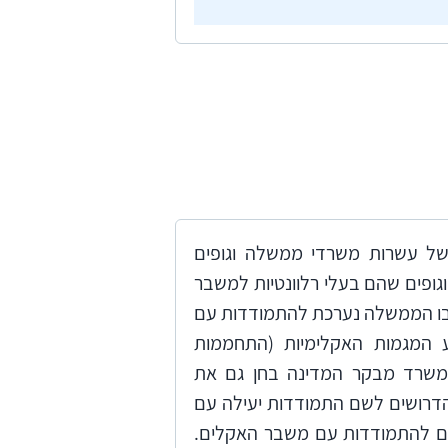
שהפעולה העולמית להתמודדות עם שינויי האקלים תתבסס על המחויבויות (Commitments) שאישרו קרוב ל-200 מדינות ובהן ישראל
אקלים (אדפטציה); ושיתופי פעולה
ל המדינות שתחבר בין פעולות מיטיגציה ואדפטציה ,
דום פעולה אפקטיבית של מוסדות
כן נדרש מימון מחקרים לצורך קידום
עים לפעילות של עשרות משרדי ממשלה וגופים
גופים שהם בעלי רלוונטיות למשבר
שבו הממשלה נערכת להתמודדות עם
ע המגמות האקלימיות (התחממות
. משרד מבקר המדינה בחן גם את
 הדרושים לשם התמודדות יעילה עם
עים להתמודדות עם משבר האקלים.