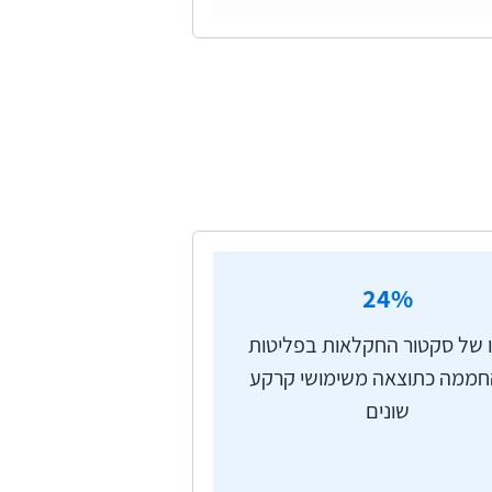
כזיים לשינויי האקלים הוא אפקט
הארץ אל החלל. בשל פעילות האדם
וא הופך את האטמוספרה ל"אטומה"
ית חום שגורמת לחימום האטמוספרה
בילים לבסוף לשינוי האקלים כפי
שרת תהליכים המתרחשים ומשפיעים
ה זו שמתרחשת בעולם, עלולה להביא
24
%
למצב שבו השינויים באקלים העולמי יוקצנו ויעברו את נקודת ה"אל-חזור", אשר מכונה ה-Tipping Point. הקצנה זו מיוחסת למצבים
מהיר הרבה יותר מזה החזוי כיום,
 של סקטור החקלאות בפליטות
וביכולתם להמשיך לספוח גזי חממה
החממה כתוצאה משימושי קרקע
המוחזרת מכדור הארץ לאטמוספרה
שונים
במשקעים, עליית פני הים ועלייה