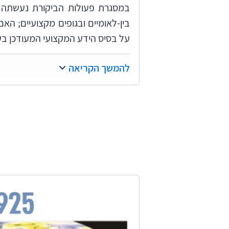
במסגרת פעולות הביקורת נעשתה ב
בין-לאומיים ובגופים מקצועיים; ה
על בסיס הידע המקצועי המעודכן בע
הבדיקה בוצעה במשרד להגנת הסבי
להמשך הקריאה
ופיתוח הכפר, במשרד הבריאות, ב
בירורי השלמה נעשו במטה לביטחון
במשרד החוץ, ברשות מקרקעי ישרא
רשויות מקומיות וגופים חוץ-ממשלתיי
במסגרת הבדיקה קיים משרד מבקר ה
שאלון ל-63 משרדי ממשלה
תפיסתם בנוגע לאופי הטיפול הדרוש 
בארץ ובעולם תוך בחינת התהליכים 
דוח ביקורת זה כולל ארבעה חלקים 
פרק 1 | מיטיגציה – פעולות להפחתת פליטות גזי חממה