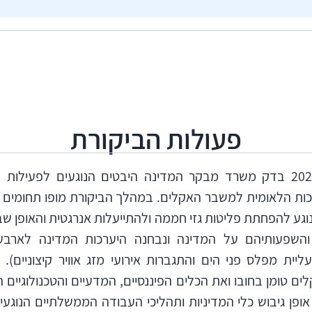
יגציה); קידום פעולות להיערכות לסיכונים הכרוכים בשינויי 
ל טכנולוגיות חדשות.
לפי הפאנל הבין-ממשלתי לשינויי אקלים (IPCC), נדרשת פעולה משולבת מצד כ
 כלל הפעולות הדרושות בשני המישורים גם יחד; נדרש קי
תנהגותי באורח החיים המודרני ושינוי בתשתיות שהאדם הקים; ו
פעולות הביקורת
בחודשים פברואר 2020 עד יוני 2021 בדק משרד מבקר המדינה היבטים הנוג
רכות הלאומית למשבר האקלים. במהלך הביקורת מופו תחומים ו
וגע להפחתת פליטות גזי חממה ולהתייעלות אנרגטית והאופן 
ים והשפעותיהם על המדינה ונבחנה היערכות המדינה לארב
ית מפלס פני הים והתגברות אירועי מזג אוויר קיצוניים)
 טומן בחובו ואת הכלים הפיננסיים, המדעיים והטכנולוגיים
אופן גיבוש כלי המדיניות ותהליכי העבודה הממשלתיים הנוג