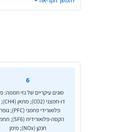
להמשך הקריאה
היוצרים את האטמוספרה (וכוללים 
החממה. קרינת השמש חודרת דרך הג
שגורמת לפליטה מוגברת של גז"ח, 
יותר לקרינה המבקשת להיפלט מכדור
ולעליית הטמפרטורה העולמית. התה
שיתואר להלן.
תהליך זה, המכונה "אפקט החממה",
זה על זה ובכך מזינים ומחמירים את
6
שבהם תתרחש הגעה לנקודה קריטית ש
סוגים עיקריים של גזי חממה: פ
למשל: האצה של המסת קרחונים - וב
דו-חמצני (2
שנפלטים לאטמוספרה, החמצת האוק
פלואורידי פחמני (PFC);
בשל כיסוי הולך ופוחת של שכבת הקר
הקסה-פלואורידית (6
לשינויי האקלים השפעות שבאות לי
חנקן (NOx); מימן