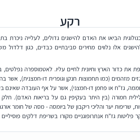
רקע
לוגית הביאו את האדם להישגים גדולים, לעלייה ניכרת בתוח
ישגים אלו נלווים מחירים סביבתיים כבדים, כגון דלדול משא
את כדור הארץ וחיונית לחיים עליו. לאטמוספרה נפלטים, בי
גזים מזהמים (כמו תחמוצות חנקן וגופרית דו-חמצנית), אשר בה
 חממה, גז"ח או פחמן דו-חמצני), אשר על אף העובדה שאינם ב
ית חמורה (בין היתר בעקיפין גם על בריאות האדם). חלק מ
ת, שריפות יער והליכי ריקבון של ביומסה - מסה של חומר אורג
ר פליטות גז"ח אנתרופוגניים מקורו בשריפת דלקים פוסיליים
מאות מיליוני שנים לפי כמות קרינת השמש אשר מגיעה אל פ