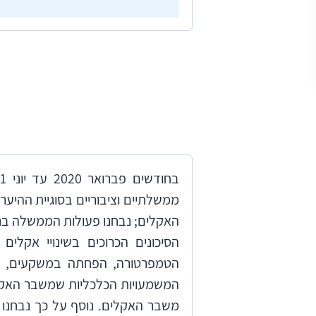
בתחומים: הפחתת פליטות גז"ח (מיט
בין-לאומיים למימון, מחקר וקידום ש
זאת על בסיס מדיניות מתכללת של
בין-לאומיים ולאומיים, לצד שינוי ה
חדשנות טכנולוגית והשקעה בהם.
ממשלתיים וציבוריים בסוגיית ההיע
האקלים; נבחנו פעולות הממשלה בנ
הסיכונים הכרוכים בשינויי אקל
הטמפרטורה, הפחתה במשקעים, עלי
המשמעויות הכלכליות שמשבר האקלים
משבר האקלים. נוסף על כך נבחנו 