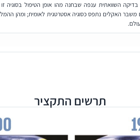
דיקה השוואתית ענפה שבחנה מהו אופן הטיפול בסוגיה זו ב
אם משבר האקלים נתפס כסוגיה אסטרטגית לאומית; ומהן ההמל
ולם.
בה, בשירות המטאורולוגי, במשרד המדע והטכנולוגיה, ב
משרד האוצר, במשרד ראש הממשלה, ברשות החדשנות, במינהל
 לאומי, במשרד הכלכלה והתעשייה, במשרד הביטחון ובצה"ל
ל, ברשות החשמל וחברת החשמל, במשרד לביטחון הפנים ובע
ם.
מדינה מפגשי שולחנות עגולים שבהם השתתפו עשרות חברות ו
, גופים ממשלתיים וציבוריים לקבלת מידע על פעילותם ועל פעיל
תרשים התקציר
בסוגיה ברמה הלאומית והסקטוריאלית. כמו כן משרד מבקר המד
העולמיים והמגמות הכרוכים במשבר האקלים.
עיקריים בנושאים הללו: