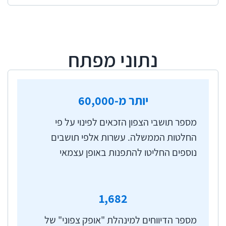
כמה פעמים את משך הפינוי, ונכון לתחילת יולי 2024
יותר מ-60,000 תושבים מהצפון היו זכאים לפינוי על
ידי המדינה לבתי מלון או למגורים בקהילה באמצעות
נתוני מפתח
קבלת מענק אכלוס. קהילות אלה פוצלו בין עשרות
יישובים ברחבי הארץ. נוסף על כך, בשל תחושת
האיום הביטחוני וחוסר היכולת לקיים שגרת חיים
יותר מ-
60,000
סבירה, החליטו חלק מתושבי אזור הצפון להתפנות
באופן עצמאי, אף שלא נכללו בתוכנית הפינוי
מספר תושבי הצפון הזכאים לפינוי על פי
הממשלתית. מספרם של תושבים אלה נאמד בכמה
החלטות הממשלה. עשרות אלפי תושבים
עשרות אלפים. עם התרחבות המלחמה היו נתונים
נוספים החליטו להתפנות באופן עצמאי
תחת אש מאות אלפי תושבים בעשרות יישובים
נוספים, המרוחקים עד 20 ק"מ מגבול הצפון, אשר לא
פונו על פי החלטות הממשלה.
1,682
הממשלה נדרשה אפוא, בין השאר, לרכז את הטיפול
מספר הדיווחים למינהלת "אופק צפוני" של