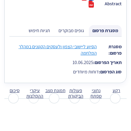
Abstract
מסגרת פרסום
גופים מבוקרים
תגיות חיפוש
הגעת לתוכן כרטיסייה על מנת להמשיך בנייוט דלג עם החיצים למטה ול
מסגרת
הסיוע ליישובי הצפון ולעסקים הקטנים במהלך
פרסום:
המלחמה
תאריך הפרסום:
10.06.2025
סוג הפרסום:
דוחות מיוחדים
רקע
נתוני
פעולות
תמונת מצב
עיקרי
סיכום
מפתח
הביקורת
ההמלצות