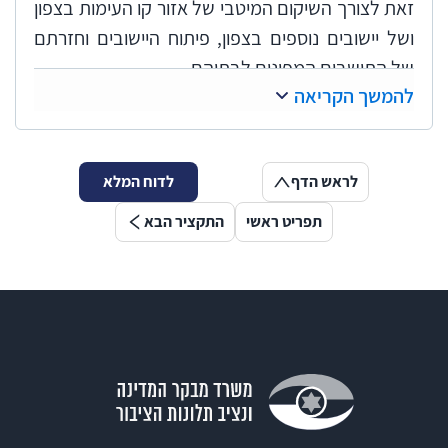
זאת לצורך השיקום המיטבי של אזור קו העימות בצפון
ושל יישובים נוספים בצפון, פיתוח היישובים וחזרתם
של התושבים המפונים לבתיהם.
להמשך הקריאה
ואולם, האחריות לגיבוש מדיניות ממשלתית לטיפול
הממשלתי הרוחבי בתושבים של יישובי קו העימות
בצפון עברה למעשה מיד ליד:
משרד הפנים
פעל
לראש הדף
לדוח המלא
לגיבוש הצעת החלטה כוללת לממשלה, ובתחילת
תפריט ראשי
התקציר הבא
פברואר 2024 העבירה למשרד האוצר, אך
משרד
האוצר
החליט שיש לגבש הצעת החלטה אחרת;
משרד רה"ם
הוא שעסק בגיבוש הצעה אחרת, ובסוף
מאי 2024, כשבעה חודשים וחצי אחרי פרוץ המלחמה,
קיבלה הממשלה החלטה ראשונה כוללת בנושא.
החלטת הממשלה הראשונה ממאי 2024
כללה
משימות ראשוניות לביצוע בתוך חודש עד שלושה