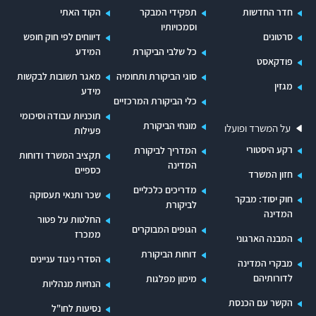
אוגוסט 2024).
חדר החדשות
תפקידי המבקר
הקוד האתי
וסמכויותיו
בסוף אוקטובר 2024 קיבלה הממשלה החלטה
סרטונים
דיווחים לפי חוק חופש
שנייה
העוסקת בקידום תוכנית רב-שנתית לשיקום
כל שלבי הביקורת
המידע
פודקאסט
ולפיתוח של יישובי הצפון. החלטה זו דוחה למעשה את
סוגי הביקורת ותחומיה
מאגר תשובות לבקשות
מגזין
מועד סיום גיבושה של תוכנית רב-שנתית מפורטת
מידע
כלי הביקורת המרכזיים
בכחמישה חודשים וחצי ודוחה את מועד הצגת מקורות
תוכניות עבודה וסיכומי
מונחי הביקורת
על המשרד ופועלו
פעילות
תקציביים לביצוע התוכנית בכארבעה חודשים. יצוין כי
רקע היסטורי
המדריך לביקורת
התקציב לנושא שוריין במסגרת תקציב 2025
תקציב המשרד ודוחות
המדינה
כספיים
חזון המשרד
ובנומרטור לשנים הבאות. עם זאת, גם במועד סיום
מדריכים כלכליים
שכר ותנאי תעסוקה
הביקורת, בחלוף המועד שנקבע בהחלטת הממשלה
חוק יסוד: מבקר
לביקורת
המדינה
- לא הציג מטה היישום במשרד רה"ם תוכנית
החלטות על פטור
הגופים המבוקרים
ממכרז
המבנה הארגוני
רב-שנתית ותקציב לביצוע מרכיביה, כנדרש. עולה
דוחות הביקורת
הסדרי ניגוד עניינים
אפוא כי גם החלטת הממשלה השנייה, מאוקטובר
מבקרי המדינה
לדורותיהם
מימון מפלגות
2024, לא בוצעה, למעט מרכיבים מסוימים.
הנחיות מנהליות
הקשר עם הכנסת
נסיעות לחו"ל
העיכוב המתמשך בגיבוש מדיניות ממשלתית לטיפול