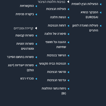
נציבות תלונות הציבור
הפעילות הבין-לאומית
כולל ביישובי קו העימות ובתושביהם במשך חודשים
התקשרויות
פעילות הנציבות
שבהם התנהלה מלחמה בצפון, הוא ליקוי יסודי
המבקר כנשיא
ביקורת פנימית
EUROSAI
הגשת תלונה
בטיפול הממשלה בתושבים, אשר רבים מהם חוו סבל
פעילות הוועדה למען
דוחות הנציבות
ניכר בשעה שהיו מנועים מלשהות בבתיהם או שהיו
קריירה ומכרזים
היתרים
נתונים תחת אש, ובהבטחת המענה הנדרש לקראת
סיפורה של תלונה
משרות קבועות
חזרת תושבים ליישוביהם.
ההגנה על חושפי
משרות זמניות
שחיתות
וסטודנטים
ליקוי זה מונח לפתחו של משרד רה"ם והעומד בראשו,
הגישור בנציבות
ראש הממשלה ח"כ בנימין נתניהו, ומנכ"ל המשרד
משרות בתחום הסייבר
הנציבות כבית מקצועי
לשעבר יוסי שלי, אשר לא ביצעו את המשימות
משרות ייעודיות (ייצוג
הולם)
המרכזיות שהוטלו על המשרד בשתי החלטות
סרטוני הנציבות
הממשלה - ביצוע מלא של מתווה הסיוע המיידי
מכרזי רכש
עדכוני הנציבות
ליישובי קו העימות בצפון, וגיבוש מתווה ארוך טווח
ניתוח נתוני התלונות
לשיקום יישובים בצפון, לרבות היערכות לקראת חזרת
(BI)
התושבים המפונים לבתיהם. ראש מטה היישום