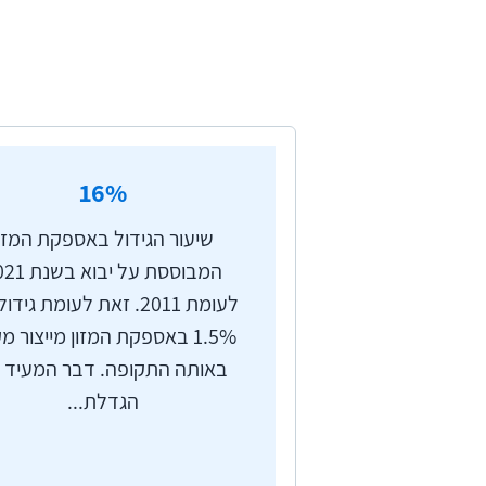
האספקה של מוצרי המזון הטריים במ
של אלפי מחבלים לבסיסי צה"ל, לע
מתאפיינת בירי של אלפי רקטות לעב
הטרור של השבעה באוקטובר השפיע
16
%
היומיום של אזרחי המדינה. הפג
שירותים שיאפשרו את הרציפות התפ
שיעור הגידול באספקת המזון
המבוססת על יבוא
לעומת 2011. זאת לעומת גיד
1.5% באספקת המזון מייצור מ
באותה התקופה. דבר המעיד 
הגדלת...