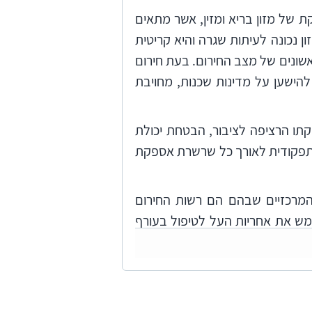
ת של מזון בריא ומזין, אשר מתאים
 נכונה לעיתות שגרה והיא קריטית
אשונים של מצב החירום. בעת חירום
להישען על מדינות שכנות, מחויבת
קתו הרציפה לציבור, הבטחת יכולת
ת התפקודית לאורך כל שרשרת אספקת
 המרכזיים שבהם הם רשות החירום
מש את אחריות העל לטיפול בעורף
 המרחב האזרחי למצבי חירום; משרד
נה למזון במשרד הכלכלה והתעשייה
ן חיוני מהיצרן, היבואן או המלאי
קלאות) - שאחראי לתפקוד שרשרת