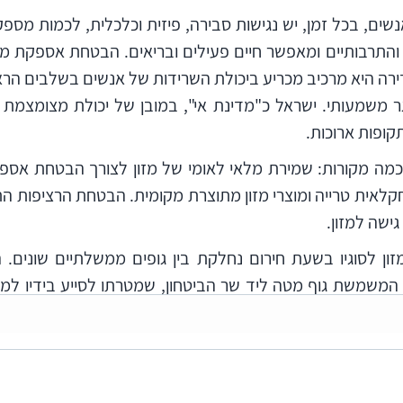
נשים, בכל זמן, יש נגישות סבירה, פיזית וכלכלית, לכמות מספק
והתרבותיים ומאפשר חיים פעילים ובריאים. הבטחת אספקת מזון
דירה היא מרכיב מכריע ביכולת השרידות של אנשים בשלבים הר
 משמעותי. ישראל כ"מדינת אי", במובן של יכולת מצומצמת 
קופות ארוכות.
כמה מקורות: שמירת מלאי לאומי של מזון לצורך הבטחת אספ
צרת חקלאית טרייה ומוצרי מזון מתוצרת מקומית. הבטחת הרציפו
גישה למזון.
ון לסוגיו בשעת חירום נחלקת בין גופים ממשלתיים שונים.
 המשמשת גוף מטה ליד שר הביטחון, שמטרתו לסייע בידיו למ
ם, הנחיה, הכוונה ובקרה של הגופים העוסקים במוכנות והכנת
והאיכות של סל מוצרי המזון החיוניים לחירום; הרשות העליו
תיאום אספקת מוצרי מזון יבש וטרי שמשרד הבריאות הגדיר כמזו
וק והמרכולים; משרד החקלאות וביטחון המזון (משרד הח