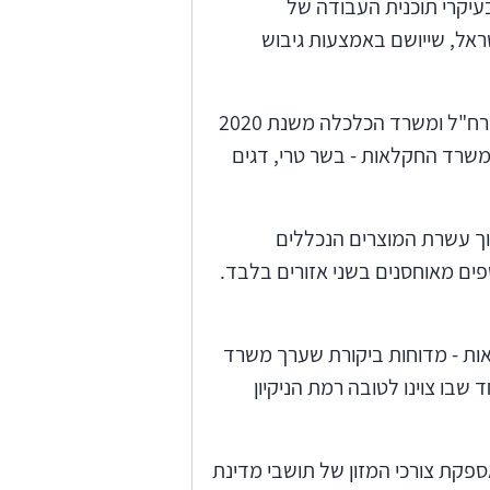
עיקרי תוכנית העבודה של
ת ישראל, שייושם באמצעות גיבוש
מחסור במוצרים חיוניים המוחזקים במלאי החירום של משרד הכלכלה - על פי נוהל משותף של רח"ל ומשרד הכלכלה משנת 2020
 משרד החקלאות - בשר טרי, דגים
וך עשרת המוצרים הנכללים
ים מאוחסנים בשני אזורים בלבד.
ות - מדוחות ביקורת שערך משרד
ואוגוסט 2024. עלה כי למעט אתר אחד שבו צוינו לטובה רמת הניקיון
קת צורכי המזון של תושבי מדינת