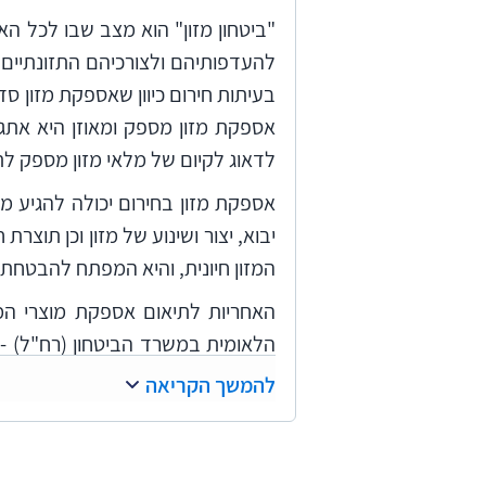
"ביטחון מזון" הוא מצב שבו לכל הא
להעדפותיהם ולצורכיהם התזונתיים 
בעיתות חירום כיוון שאספקת מזון ס
אספקת מזון מספק ומאוזן היא אתגר
לדאוג לקיום של מלאי מזון מספק לת
אספקת מזון בחירום יכולה להגיע מ
יבוא, יצור ושינוע של מזון וכן תו
המזון חיונית, והיא המפתח להבטחת 
האחריות לתיאום אספקת מוצרי המז
הלאומית במשרד הביטחון (רח"ל) -
במצבי חירום, באמצעות תכנון, תיאו
להמשך הקריאה
הבריאות - שאחראי לקביעת המינון 
(משרד הכלכלה) - הנושאת באחריות ל
האסטרטגי ועד למדפי רשתות השיו