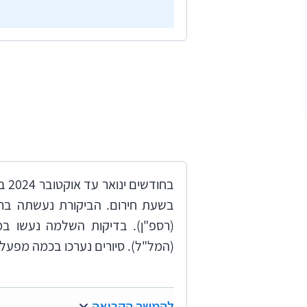
​ב
בשעת חירום. הביקורת נעשתה בר
(רספ"ן). בדיקות השלמה נעשו ב
(המל"ל). סיורים נערכו בכמה מפעלי
להמשך הקריאה