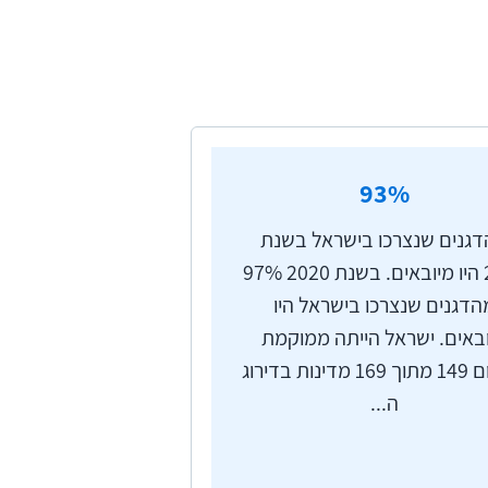
 את מדינת ישראל באמצעות ירי של אלפי טילים וחדירה
ה), שפרצה בעקבות מתקפת הטרור,
ת מלחמות ישראל האחרונות. מתקפת
ים שלה, והם השפיעו גם על חיי
93
%
מתאימה של גורמי הממשלה לספק
גנים שנצרכו בישראל בשנת
2022 היו מיובאים. בשנת 2020 97%
הדגנים שנצרכו בישראל היו
באים. ישראל הייתה ממוקמת
במקום 149 מתוך 169 מדינות בדירוג
ה...