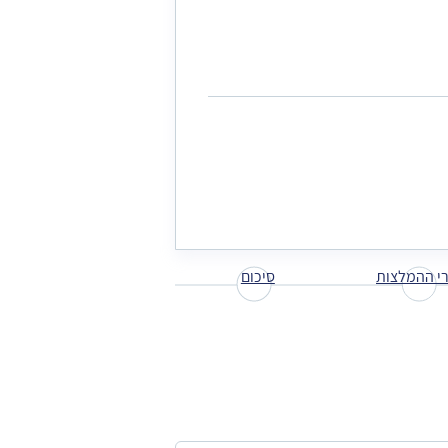
י ההמלצות
סיכום