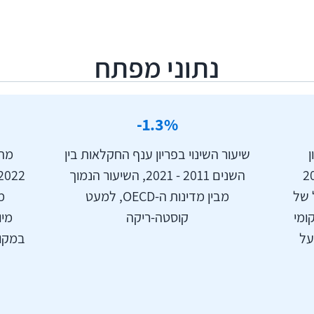
שק ולאספקת חומרי גלם לתעשיית המזון.
ביום שמחת תורה התשפ"ד, שבעה באוקטובר 2023, תקף ארגון הטרור חמאס
נתוני מפתח
רים וליישובים בנגב. מלחמת חרבות ברזל (להלן גם - המלחמ
ר יישובי ישראל, בחשש מעימות רב-זירתי ובמשך ארוך לעומ
ה עמוקות על כלכלת מדינת ישראל - בפרט בחודשים הראשונ
1.3
%-
יעה בעורף במהלך המלחמה והתמשכותה מחייבים היערכות 
קודית של המשק ויביאו למזעור השפעות המלחמה על הציבור.
שיעור השינוי בפריון ענף החקלאות בין
מהד
 בשנת 2021
השנים 2011 - 2021, השיעור הנמוך
ול של
מבין מדינות ה-OECD, למעט
מ
קומי
קוסטה-ריקה
מיו
על