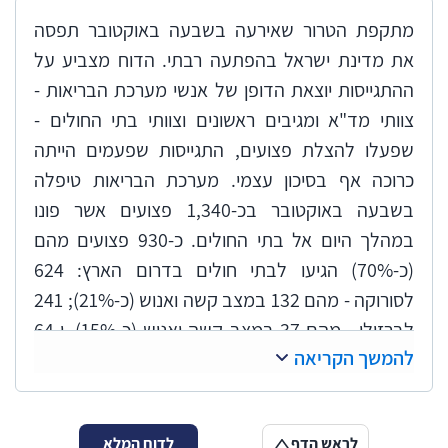
מתקפת הטרור שאירעה בשבעה באוקטובר תפסה
את מדינת ישראל בהפתעה רבתי. הדוח מצביע על
ההתגייסות יוצאת הדופן של אנשי מערכת הבריאות -
צוותי מד"א ומגיבים ראשונים וצוותי בתי החולים -
שפעלו להצלת פצועים, התגייסות שפעמים הייתה
כרוכה אף בסיכון עצמי. מערכת הבריאות טיפלה
בשבעה באוקטובר בכ-1,340 פצועים אשר פונו
במהלך היום אל בתי החולים. כ-930 פצועים מהם
(כ-70%) הגיעו לבתי חולים בדרום הארץ: 624
לסורוקה - מהם 132 במצב קשה ואנוש (כ-21%); 241
לברזילי - מהם 37 במצב קשה ואנוש (כ-15%), ו-64
להמשך הקריאה
לאסותא אשדוד - מהם 4 במצב קשה ואנוש (כ-5%).
האחריות לפינוי הפצועים משטחי הלחימה בשבעה
באוקטובר הייתה של פיקוד הדרום ושל אוגדת עזה
לראש הדף
לדוח המלא