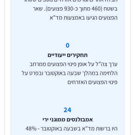
בשעת חירום (הרשות העליונה לאשפוז) הוקמה
בשטח (460 מתוך כ-930 פצועים). שאר
מתוקף החלטת ממשלה משנת 1986 כרשות ייעודית
הפצועים הגיעו באמצעות מד"א
למערכת הבריאות במסגרת תכנון המשק החיוני
לשעת חירום והפעלתו בשעת חירום והיא חלק ממשק
לשעת חירום (מל"ח). הרשות פועלת בתיאום ובשיתוף
0
עם גורמים אחרים, ובעיתות חירום היא מפעילה את
מערכת הבריאות. בין תפקידיה, על הרשות העליונה
תחקירים ייעודיים
לאשפוז לתכנן את מערך האשפוז לקראת חירום,
ערך צה"ל על אופן פינוי הפצועים ממרחב
לארגנו, להפעילו ולשלוט בו כדי לאפשר רציפות
הלחימה במהלך שבעה באוקטובר ובפרט על
תפקודית ומתן שירות רפואי לאוכלוסייה ולנפגעים.
פינוי הפצועים האזרחים
בסמכות הרשות גם לשנות את הייעוד ואת מתכונת
ההפעלה של מוסדות מערכת הבריאות ולווסת
24
משאבים בעיתות חירום. יו"ר הרשות הוא מנכ"ל
משרד הבריאות, ושני החברים בה הם קצין הרפואה
אמבולנסים ממוגני ירי
הראשי של צה"ל ומנכ"ל שירותי בריאות כללית. חמ"ל
היו ברשות מד"א בשבעה באוקטובר - 48%