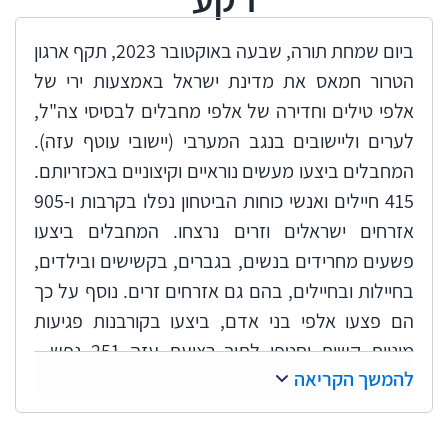
ביום שמחת תורה, שבעה באוקטובר 2023, תקף ארגון
הטרור חמאס את מדינת ישראל באמצעות ירי של
אלפי טילים וחדירה של אלפי מחבלים לבסיסי צה"ל,
לערים וליישובים בנגב המערבי (יישובי עוטף עזה).
המחבלים ביצעו מעשים נוראיים וקיצוניים באכזריותם.
415 חיילים ואנשי כוחות הביטחון נפלו בקרבות ו-905
אזרחים ישראלים וזרים נרצחו. המחבלים ביצעו
פשעים מחרידים בנשים, בגברים, בקשישים ובילדים,
בחיילות ובחיילים, בהם גם אזרחים זרים. נוסף על כך
הם פצעו אלפי בני אדם, ביצעו בקורבנות פגיעות
מיניות קשות וחטפו לתוך רצועת עזה 251 נפש -
להמשך הקריאה
פעוטות, ילדים וילדות, נערים ונערות, נשים, גברים,
קשישים, חיילים וחיילות וכן אזרחים זרים. הם פגעו גם
ברכוש - הרסו, שרפו והשמידו בתים ומפעלים ופגעו