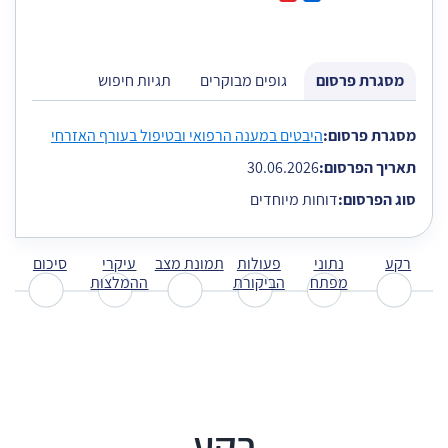
מסגרת פרסום
גופים מבוקרים
תגיות חיפוש
הגעת לתוכן כרטיסייה על מנת להמשיך בנייוט דלג עם החיצים למטה ול
מסגרת פרסום:
היבטים במענה הרפואי ובטיפול בעורף האזרחי
תאריך הפרסום:
30.06.2026
סוג הפרסום:
דוחות מיוחדים
רקע
נתוני
פעולות
תמונת מצב
עיקרי
סיכום
מפתח
הביקורת
ההמלצות
רקע