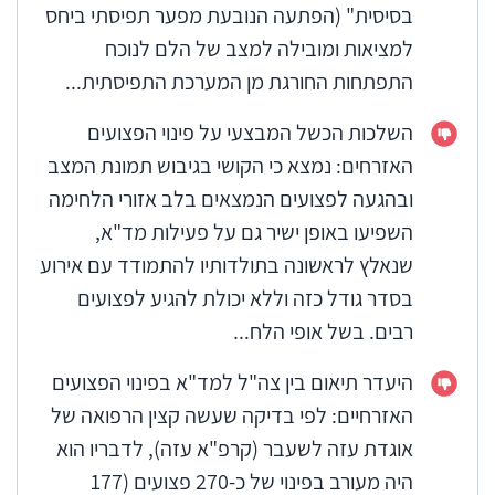
לפינוי הפצועים.
בסיסית" (הפתעה הנובעת מפער תפיסתי ביחס
​בנספח א' מפורטת רשימת בעלי תפקידים בצה"ל
למציאות ומובילה למצב של הלם לנוכח
ובמערכת הבריאות שכיהנו בגופים האחראים על פינוי
התפתחות החורגת מן המערכת התפיסתית...
הפצועים ערב פרוץ אירועי שבעה באוקטובר.
השלכות הכשל המבצעי על פינוי הפצועים
האזרחים: נמצא כי הקושי בגיבוש תמונת המצב
ובהגעה לפצועים הנמצאים בלב אזורי הלחימה
השפיעו באופן ישיר גם על פעילות מד"א,
שנאלץ לראשונה בתולדותיו להתמודד עם אירוע
בסדר גודל כזה וללא יכולת להגיע לפצועים
רבים. בשל אופי הלח...
היעדר תיאום בין צה"ל למד"א בפינוי הפצועים
האזרחיים: לפי בדיקה שעשה קצין הרפואה של
אוגדת עזה לשעבר (קרפ"א עזה), לדבריו הוא
היה מעורב בפינוי של כ-270 פצועים (177