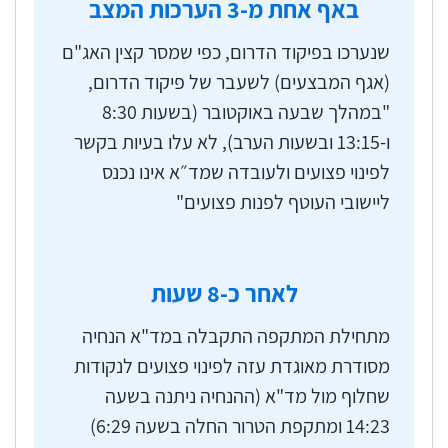
באף אחת מ-
3
הערכות המצב
מערכת הבריאות למצבי חירום בדוחות שפרסם בשנת
2007, בשנת 2014 ובשנת 2019.
שנערכו בפיקוד הדרום, כפי שמסר קצין האג"ם
(אגף המבצעים) לשעבר של פיקוד הדרום,
על פי ההנחיות הרפואיות המקובלות, יש להביא פצוע
"במהלך שבעה באוקטובר (בשעות 8:30
קשה או פצוע טראומה לטיפול במרכז הרפואי
ו-13:15 ובשעות הערב), לא עלו בעיות בקשר
המתאים בזמן הקצר ביותר. פינוי מהיר, ובכלל זה
לפינוי פצועים ולעובדה שמד״א אינו נכנס
באמצעות אמבולנס או מסוק, ומתן טיפול רפואי
ליישובי העוטף לפנות פצועים"
מתאים עשויים למנוע נכות ואף להציל ממוות. כדי
להבטיח שכל פצוע יקבל טיפול רפואי מיטבי יש צורך
לבצע ויסות נפגעים בצורה מושכלת ומקצועית.
לאחר כ-
8
שעות
התרשים בקובץ המצורף
מתחילת המתקפה התקבלה במד"א הנחיה
בעת התקפה ובמצב מיוחד בעורף, כפי שהוכרז
מסודרת מאוגדת עזה לפינוי פצועים לנקודות
בשבעה באוקטובר, צה"ל אחראי להפעיל באמצעות
שחלוף מול מד"א (ההנחיה ניתנה בשעה
פיקוד העורף (פקע"ר) את ארגוני העזר ואת הציוד
14:23 ומתקפת הטרור החלה בשעה 6:29)
שברשותם, לרבות מד"א - ארגון ההצלה הלאומי של