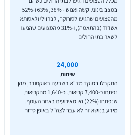
מכלל הפצועים הגיעו לבתי החולים כשהם
שנקבעת מול מד"א (נקודת שחלוף) או ישירות לבית
במצב בינוני, קשה ואנוש - 38%, 63% ו-52%
החולים.
מהפצועים שהגיעו לסורוקה, לברזילי ולאסותא
אירוע רב-נפגעים (אר"ן) הוא אירוע המתרחש ללא
אשדוד (בהתאמה), ו-31% מהפצועים שהגיעו
התרעה או היערכות מקדימה, ובו מספר הנפגעים
לשאר בתי החולים
גבוה יותר מיכולת הטיפול והפינוי של הגורמים
המטפלים בעת שגרה, ובכללם בתי החולים ומד"א.
אירוע שבו יותר מ-500 נפגעים, החורג מיכולת המענה
24,000
הרפואי באזור גיאוגרפי מסוים והמחייב גיוס ושימוש
שיחות
בכלל משאבי הפינוי, הרפואה והאשפוז בראייה
התקבלו במוקד מד"א בשבעה באוקטובר, מהן
לאומית, מוגדר כמגה אר"ן. כדי להתמודד עם אר"ן
נפתחו כ-7,400 קריאות. כ-1,640 מהקריאות
ועם מגה אר"ן גיבשו משרד הבריאות, צה"ל, מד"א
שנפתחו (22%) היו מאירועים באזור העוטף.
ובתי החולים תורות לחימה (תו"ל) ונהלים המסדירים
מידע בנושא זה לא עבר לצה"ל באופן סדור
את פעילותם במצבים אלו, והם הבסיס להיערכות
מערכת הבריאות להתמודדות עם אירועי חירום. יצוין כי
מבקר המדינה הצביע על ליקויים הנוגעים להיערכות