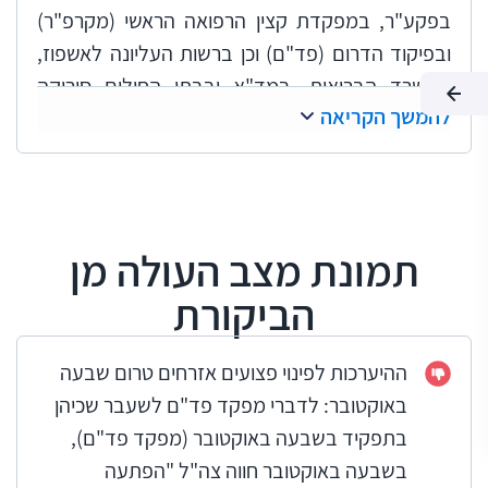
בפקע"ר, במפקדת קצין הרפואה הראשי (מקרפ"ר)
ובפיקוד הדרום (פד"ם) וכן ברשות העליונה לאשפוז,
במשרד הבריאות, במד"א ובבתי החולים סורוקה
להמשך הקריאה
וברזילי. בדיקות השלמה נעשו בבית החולים אסותא
באשדוד ובבתי חולים נוספים ברחבי הארץ, בשירותי
בריאות כללית (הכללית), במשטרת ישראל וברשות
התעופה האזרחית (רת"א).
תמונת מצב העולה מן
יצוין כי בחודש יוני 2025 התנהל מבצע "עם כלביא"
מול איראן ובפברואר 2026 החל מבצע "שאגת הארי".
הביקורת
חשיבותה של ביקורת זו שנבחנה בראי של אירועי
שבעה באוקטובר, משמעות הליקויים וחשיבות
ההיערכות לפינוי פצועים אזרחים טרום שבעה
ההמלצות המפורטות בה מתחזקות נוכח פוטנציאל
באוקטובר: לדברי מפקד פד"ם לשעבר שכיהן
הנזק הנלווה לאירוע רב-נפגעים בשעת מלחמה או
בתפקיד בשבעה באוקטובר (מפקד פד"ם),
לאירוע חירום רב-נפגעים אחר, בפרט בכל הנוגע
בשבעה באוקטובר חווה צה"ל "הפתעה